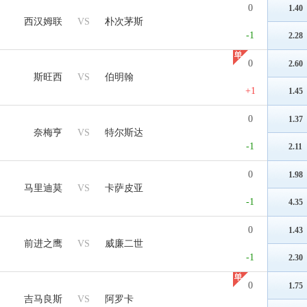
单
0
1.40
西汉姆联
VS
朴次茅斯
-1
2.28
0
2.60
斯旺西
VS
伯明翰
+1
1.45
0
1.37
奈梅亨
VS
特尔斯达
-1
2.11
0
1.98
马里迪莫
VS
卡萨皮亚
-1
4.35
单
0
1.43
前进之鹰
VS
威廉二世
-1
2.30
0
1.75
吉马良斯
VS
阿罗卡