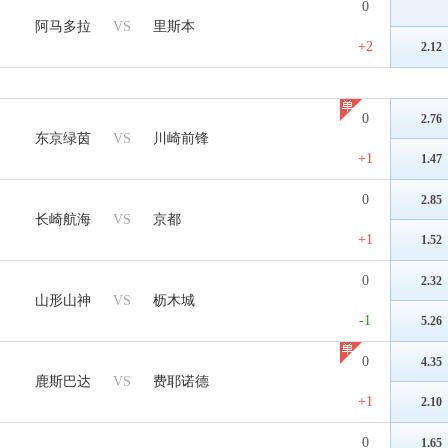
单
0
阿马多拉
VS
里斯本
+2
2.12
关
0
2.76
东京绿茵
VS
川崎前锋
+1
1.47
0
2.85
长崎航海
VS
京都
+1
1.52
0
2.32
山形山神
VS
枥木城
-1
5.26
0
4.35
鹿斯巴达
VS
费耶诺德
+1
2.10
单
关
0
1.65