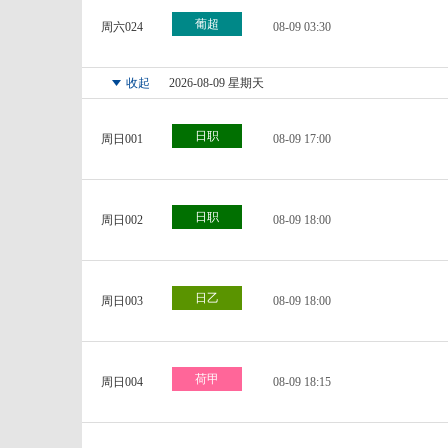
葡超
周六024
08-09 03:30
收起
2026-08-09 星期天
日职
周日001
08-09 17:00
日职
周日002
08-09 18:00
日乙
周日003
08-09 18:00
荷甲
周日004
08-09 18:15