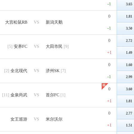
-1
3.65
0
1.81
大宫松鼠RB
VS
新潟天鹅
-1
3.50
0
2.72
[5]
安养FC
VS
大田市民
[9]
+1
1.49
0
1.60
[2]
全北现代
VS
济州SK
[7]
-1
2.99
0
3.60
[11]
金泉尚武
VS
首尔FC
[1]
+1
1.81
0
2.77
女王巡游
VS
米尔沃尔
+1
1.51