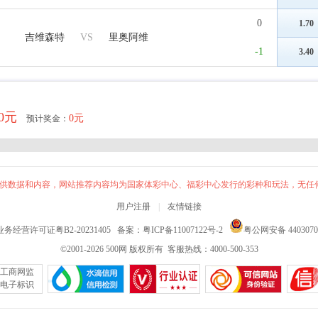
0
1.70
吉维森特
VS
里奥阿维
-1
3.40
关
0
元
0
元
预计奖金：
仅提供数据和内容，网站推荐内容均为国家体彩中心、福彩中心发行的彩种和玩法，无任
单
用户注册
|
友情链接
务经营许可证粤B2-20231405
备案：粤ICP备11007122号-2
粤公网安备 4403070
单
©2001-2026 500网 版权所有 客服热线：4000-500-353
工商网监
电子标识