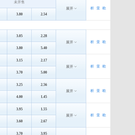
未开售
析
亚
欧
展开
3.80
2.54
3.05
2.28
析
亚
欧
展开
3.80
5.40
3.15
2.17
析
亚
欧
展开
3.70
5.00
3.25
2.56
析
亚
欧
展开
4.00
1.45
3.95
1.55
析
亚
欧
展开
3.60
2.67
3.70
3.95