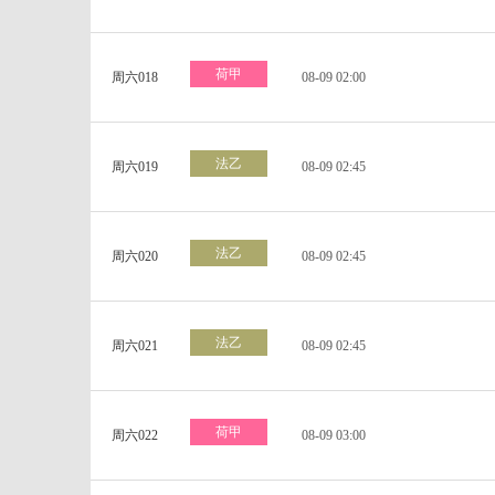
荷甲
周六018
08-09 02:00
法乙
周六019
08-09 02:45
法乙
周六020
08-09 02:45
法乙
周六021
08-09 02:45
荷甲
周六022
08-09 03:00